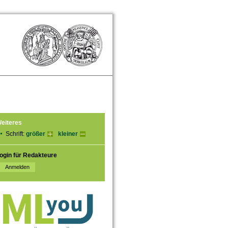
eiteres
Schrift:
größer
kleiner
ogin für Redakteure