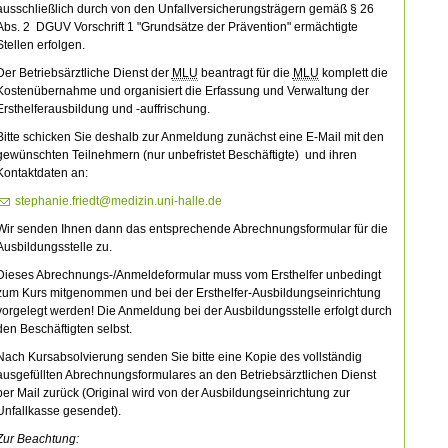
ausschließlich durch von den Unfallversicherungsträgern gemäß § 26
Abs. 2 DGUV Vorschrift 1 "Grundsätze der Prävention" ermächtigte
Stellen erfolgen.
Der Betriebsärztliche Dienst der
MLU
beantragt für die
MLU
komplett die
Kostenübernahme und organisiert die Erfassung und Verwaltung der
Ersthelferausbildung und -auffrischung.
Bitte schicken Sie deshalb zur Anmeldung zunächst eine E-Mail mit den
gewünschten Teilnehmern (nur unbefristet Beschäftigte) und ihren
Kontaktdaten an:
stephanie.friedt@medizin.uni-halle.de
Wir senden Ihnen dann das entsprechende Abrechnungsformular für die
Ausbildungsstelle zu.
Dieses Abrechnungs-/Anmeldeformular muss vom Ersthelfer unbedingt
zum Kurs mitgenommen und bei der Ersthelfer-Ausbildungseinrichtung
vorgelegt werden! Die Anmeldung bei der Ausbildungsstelle erfolgt durch
den Beschäftigten selbst.
Nach Kursabsolvierung senden Sie bitte eine Kopie des vollständig
ausgefüllten Abrechnungsformulares an den Betriebsärztlichen Dienst
per Mail zurück (Original wird von der Ausbildungseinrichtung zur
Unfallkasse gesendet).
Zur Beachtung: