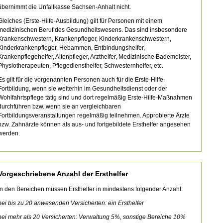
übernimmt die Unfallkasse Sachsen-Anhalt nicht.
Gleiches (Erste-Hilfe-Ausbildung) gilt für Personen mit einem
medizinischen Beruf des Gesundheitswesens. Das sind insbesondere
Krankenschwestern, Krankenpfleger, Kinderkrankenschwestern,
Kinderkrankenpfleger, Hebammen, Entbindungshelfer,
Krankenpflegehelfer, Altenpfleger, Arzthelfer, Medizinische Bademeister,
Physiotherapeuten, Pflegediensthelfer, Schwesternhelfer, etc.
Es gilt für die vorgenannten Personen auch für die Erste-Hilfe-
Fortbildung, wenn sie weiterhin im Gesundheitsdienst oder der
Wohlfahrtspflege tätig sind und dort regelmäßig Erste-Hilfe-Maßnahmen
durchführen bzw. wenn sie an vergleichbaren
Fortbildungsveranstaltungen regelmäßig teilnehmen. Approbierte Ärzte
bzw. Zahnärzte können als aus- und fortgebildete Ersthelfer angesehen
werden.
Vorgeschriebene Anzahl der Ersthelfer
In den Bereichen müssen Ersthelfer in mindestens folgender Anzahl:
bei bis zu 20 anwesenden Versicherten: ein Ersthelfer
bei mehr als 20 Versicherten: Verwaltung 5%, sonstige Bereiche 10%