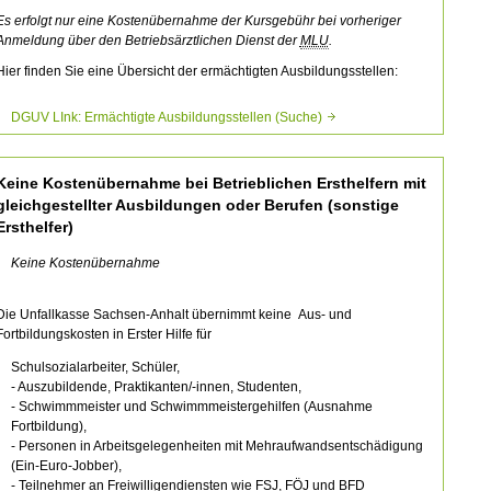
Es erfolgt nur eine Kostenübernahme der Kursgebühr bei vorheriger
Anmeldung über den Betriebsärztlichen Dienst der
MLU
.
Hier finden Sie eine Übersicht der ermächtigten Ausbildungsstellen:
DGUV LInk: Ermächtigte Ausbildungsstellen (Suche)
Keine Kostenübernahme bei Betrieblichen Ersthelfern mit
gleichgestellter Ausbildungen oder Berufen (sonstige
Ersthelfer)
Keine Kostenübernahme
Die Unfallkasse Sachsen-Anhalt übernimmt keine Aus- und
Fortbildungskosten in Erster Hilfe für
Schulsozialarbeiter, Schüler,
- Auszubildende, Praktikanten/-innen, Studenten,
- Schwimmmeister und Schwimmmeistergehilfen (Ausnahme
Fortbildung),
- Personen in Arbeitsgelegenheiten mit Mehraufwandsentschädigung
(Ein-Euro-Jobber),
- Teilnehmer an Freiwilligendiensten wie FSJ, FÖJ und BFD