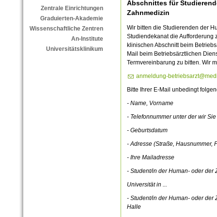
Abschnittes für Studieren
Zentrale Einrichtungen
Zahnmedizin
Graduierten-Akademie
Wir bitten die Studierenden der 
Wissenschaftliche Zentren
Studiendekanat die Aufforderung 
An-Institute
klinischen Abschnitt beim Betriebs
Universitätsklinikum
Mail beim Betriebsärztlichen Die
Termvereinbarung zu bitten. Wir 
anmeldung-betriebsarzt@mediz
Bitte Ihrer E-Mail unbedingt folg
- Name, Vorname
- Telefonnummer unter der wir Sie
- Geburtsdatum
- Adresse (Straße, Hausnummer, 
- Ihre Mailadresse
- Student/in der Human- oder der Z
U
niversität in ...
- Student/in der Human- oder der
Halle