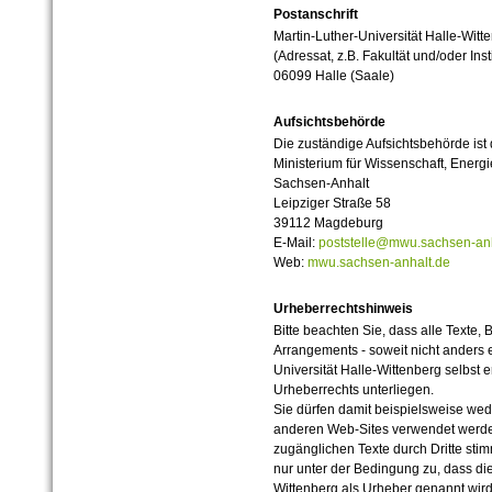
Postanschrift
Martin-Luther-Universität Halle-Witt
(Adressat, z.B. Fakultät und/oder Inst
06099 Halle (Saale)
Aufsichtsbehörde
Die zuständige Aufsichtsbehörde ist
Ministerium für Wissenschaft, Ener
Sachsen-Anhalt
Leipziger Straße 58
39112 Magdeburg
E-Mail:
poststelle@mwu.sachsen-anh
Web:
mwu.sachsen-anhalt.de
Urheberrechtshinweis
Bitte beachten Sie, dass alle Texte, 
Arrangements - soweit nicht anders er
Universität Halle-Wittenberg selbst 
Urheberrechts unterliegen.
Sie dürfen damit beispielsweise wed
anderen Web-Sites verwendet werde
zugänglichen Texte durch Dritte sti
nur unter der Bedingung zu, dass die
Wittenberg als Urheber genannt wird