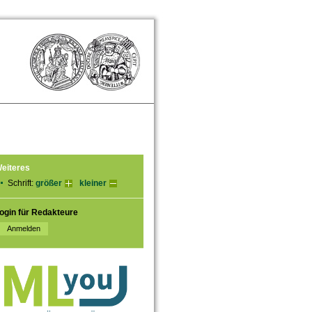
eiteres
Schrift:
größer
kleiner
ogin für Redakteure