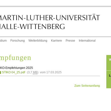
udium
Forschung
Weiterbildung
Karriere
Presse
International
mpfungen
W
IKO-Empfehlungen 2025
STIKO 04_25.pdf
(3,7
MB
) vom 17.03.2025
L
Zum Seitenanfang